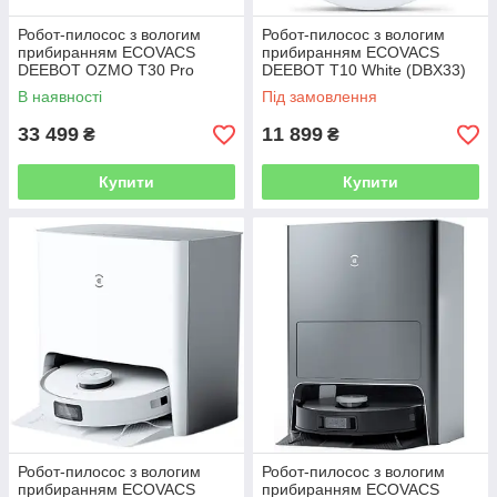
Робот-пилосос з вологим
Робот-пилосос з вологим
прибиранням ECOVACS
прибиранням ECOVACS
DEEBOT OZMO T30 Pro
DEEBOT T10 White (DBX33)
Omni (DDX14)
В наявності
Під замовлення
33 499
11 899
₴
₴
Купити
Купити
Робот-пилосос з вологим
Робот-пилосос з вологим
прибиранням ECOVACS
прибиранням ECOVACS