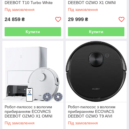
DEEBOT T10 Turbo White
DEEBOT OZMO X1 OMNI
(DBX23)
Black (DEX11)
Під замовлення
Під замовлення
24 859
29 999
₴
₴
Купити
Купити
Робот-пилосос з вологим
Робот-пилосос з вологим
прибиранням ECOVACS
прибиранням ECOVACS
DEEBOT OZMO X1 OMNI
DEEBOT OZMO T9 AIVI
White (DEX11)
(DBX12)
Під замовлення
Під замовлення