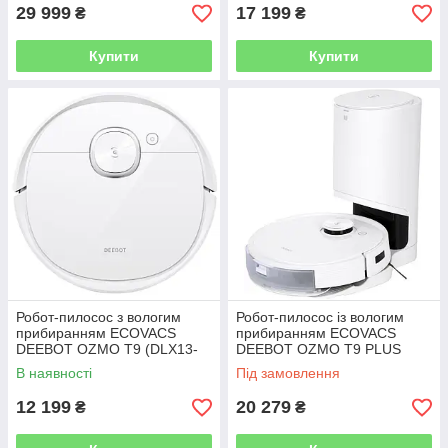
29 999
17 199
₴
₴
Купити
Купити
Робот-пилосос з вологим
Робот-пилосос із вологим
прибиранням ECOVACS
прибиранням ECOVACS
DEEBOT OZMO T9 (DLX13-
DEEBOT OZMO T9 PLUS
44)
(DLX13-54)
В наявності
Під замовлення
12 199
20 279
₴
₴