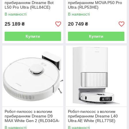
прибиранням Dreame Bot
прибиранням MOVA P50 Pro
L50 Pro Ultra (RLL84CE)
Ultra (RLP53HE)
В наявності
В наявності
25 189
20 749
₴
₴
Купити
Купити
Робот-пилосос з вологим
Робот-пилосос з вологим
прибиранням Dreame D9
прибиранням Dreame L40
MAX White Gen 2 (RLD34GA-
Ultra AE White (RLL77SE)
Wh)
В наявності
В наявності