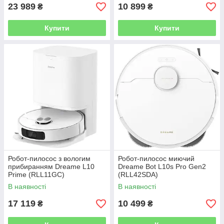
23 989
10 899
₴
₴
Купити
Купити
Робот-пилосос з вологим
Робот-пилосос миючий
прибиранням Dreame L10
Dreame Bot L10s Pro Gen2
Prime (RLL11GC)
(RLL42SDA)
В наявності
В наявності
17 119
10 499
₴
₴