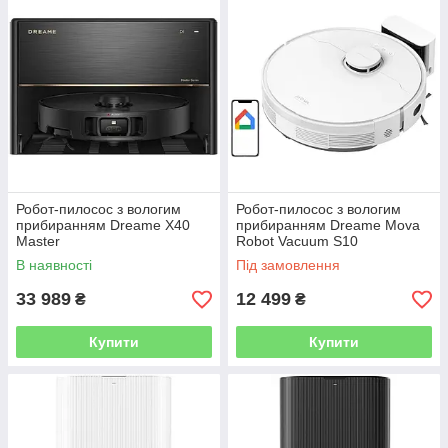
Робот-пилосос з вологим
Робот-пилосос з вологим
прибиранням Dreame X40
прибиранням Dreame Mova
Master
Robot Vacuum S10
В наявності
Під замовлення
33 989
12 499
₴
₴
Купити
Купити