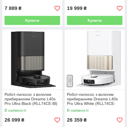
7 889
19 999
₴
₴
Купити
Купити
Робот-пилосос з вологим
Робот-пилосос з вологим
прибиранням Dreame L40s
прибиранням Dreame L40s
Pro Ultra Black (RLL74CE-Bl)
Pro Ultra White (RLL74CE-
Wh)
В наявності
В наявності
26 099
26 359
₴
₴