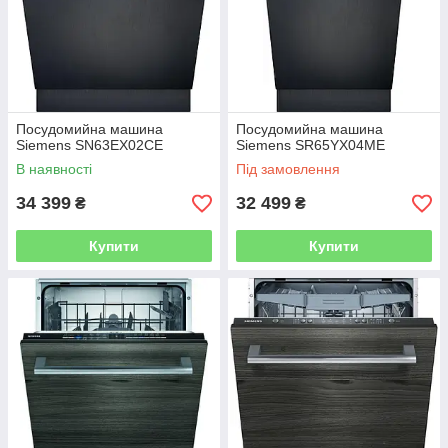
Посудомийна машина
Посудомийна машина
Siemens SN63EX02CE
Siemens SR65YX04ME
В наявності
Під замовлення
34 399
32 499
₴
₴
Купити
Купити