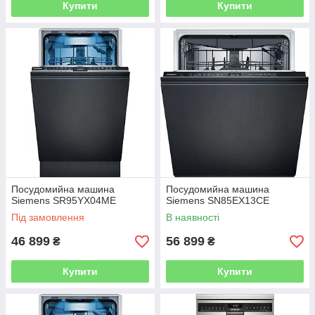
Купити
Купити
Посудомийна машина
Посудомийна машина
Siemens SR95YX04ME
Siemens SN85EX13CE
Під замовлення
В наявності
46 899
56 899
₴
₴
Купити
Купити