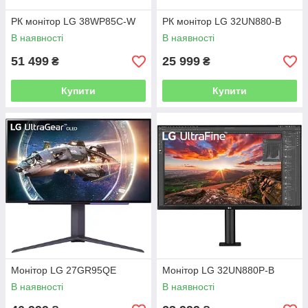
РК монітор LG 38WP85C-W
РК монітор LG 32UN880-B
В наявності
В наявності
51 499
25 999
₴
₴
Купити
Купити
Монітор LG 27GR95QE
Монітор LG 32UN880P-B
В наявності
В наявності