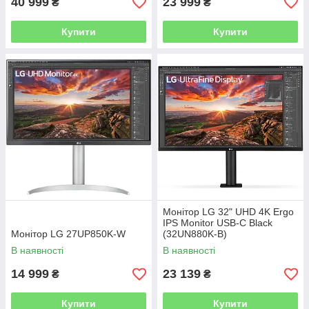
40 999
23 999
₴
₴
Купити
Купити
Монітор LG 32" UHD 4K Ergo
IPS Monitor USB-C Black
Монітор LG 27UP850K-W
(32UN880K-B)
В наявності
В наявності
14 999
23 139
₴
₴
Купити
Купити