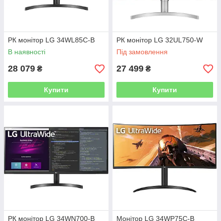
РК монітор LG 34WL85C-B
РК монітор LG 32UL750-W
В наявності
Під замовлення
28 079
27 499
₴
₴
Купити
Купити
РК монітор LG 34WN700-B
Монітор LG 34WP75C-B