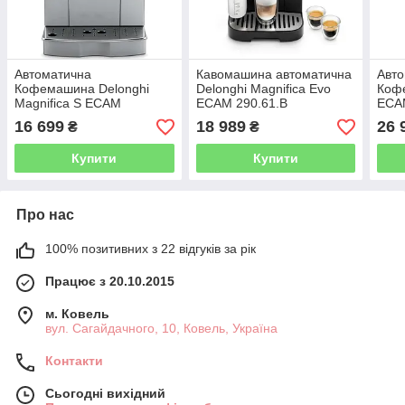
Автоматична
Кавомашина автоматична
Авт
Кофемашина Delonghi
Delonghi Magnifica Evo
Коф
Magnifica S ECAM
ECAM 290.61.B
ECA
22.110.SB
16 699
18 989
26 
₴
₴
Купити
Купити
Про нас
100% позитивних з 22 відгуків за рік
Працює з 20.10.2015
м. Ковель
вул. Сагайдачного, 10, Ковель, Україна
Контакти
Сьогодні вихідний