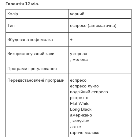
Гарантія 12 міс.
Колір
чорний
Тип
еспресо (автоматична)
Вбудована кофемолка
+
Використовуваний кави
у зернах
, мелена
Програми і регулювання
Передвстановлені програми
еспресо
еспресо лунго
подвійний еспресо
рістретто
Flat White
Long Black
американо
, капучіно
латте
гаряче молоко