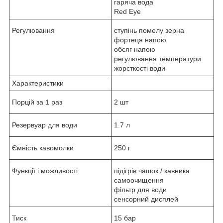
гаряча вода
Red Eye
Регулювання
ступінь помелу зерна
фортеця напою
обсяг напою
регулювання температури
жорсткості води
Характеристики
Порцій за 1 раз
2 шт
Резервуар для води
1.7 л
Ємність кавомолки
250 г
Функції і можливості
підігрів чашок / кавника
самоочищення
фільтр для води
сенсорний дисплей
Тиск
15 бар