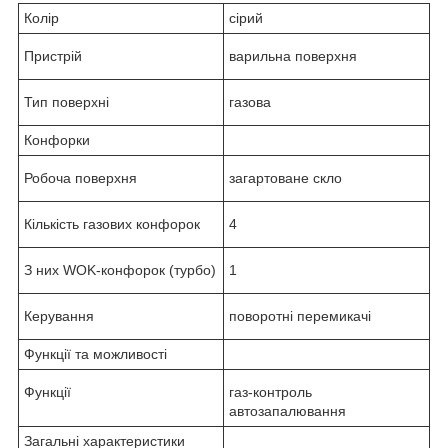
Колір
сірий
Пристрій
варильна поверхня
Тип поверхні
газова
Конфорки
Робоча поверхня
загартоване скло
Кількість газових конфорок
4
З них WOK-конфорок (турбо)
1
Керування
поворотні перемикачі
Функції та можливості
Функції
газ-контроль
автозапалювання
Загальні характеристики