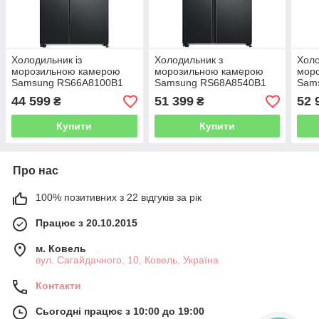
Холодильник із
Холодильник з
Холо
морозильною камерою
морозильною камерою
мор
Samsung RS66A8100B1
Samsung RS68A8540B1
Sam
44 599
51 399
52 
₴
₴
Купити
Купити
Про нас
100% позитивних з 22 відгуків за рік
Працює з 20.10.2015
м. Ковель
вул. Сагайдачного, 10, Ковель, Україна
Контакти
Сьогодні працює з 10:00 до 19:00