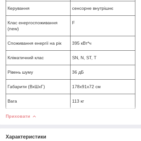
Керування
сенсорне внутрішнє
Клас енергоспоживання
F
(new)
Споживання енергії на рік
395 кВт*ч
Кліматичний клас
SN, N, ST, T
Рівень шуму
36 дБ
Габарити (ВхШхГ)
178x91x72 см
Вага
113 кг
Приховати
Характеристики