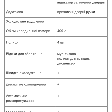
індикатор зачинення дверцят
Додатково
приховані дверні ручки
Холодильне відділення
Об'єм холодильної камери
409 л
Полиця
4 шт
Відсіки для зберігання
мультизона
полиця для пляшок
диспенсер
Швидке охолодження
+
Динамічне охолодження
+
Автоматичне
+
розморожування
LED освітлення
+