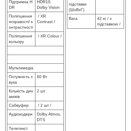
Підтримка H
HDR10,
підставки
DR
Dolby Vision
(ШхВхГ)
Поліпшення
/ XR
Вага
42 кг / з
яскравості/ к
Contrast /
підставкою /
онтрастності
Поліпшення
/ XR Colour /
кольору
Мультимедіа
Потужність з
60 Вт
вука
Кількість дин
2 шт
аміків
Сабвуфер
/ 2 шт /
Аудіокодери
Dolby Atmos,
DTS
Телетекст