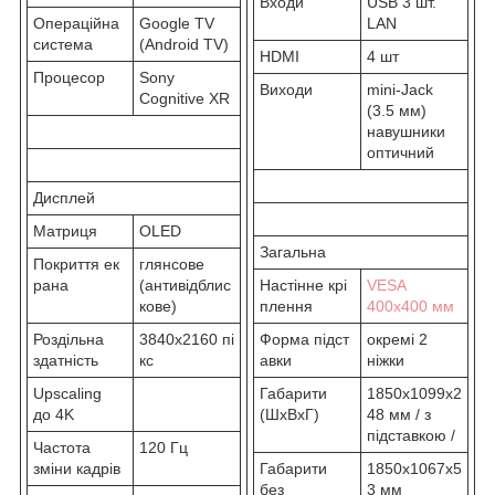
Входи
USB 3 шт.
Операційна
Google TV
LAN
система
(Android TV)
HDMI
4 шт
Процесор
Sony
Виходи
mini-Jack
Cognitive XR
(3.5 мм)
навушники
оптичний
Дисплей
Матриця
OLED
Загальна
Покриття ек
глянсове
рана
(антивідблис
Настінне крі
VESA
кове)
плення
400х400 мм
Роздільна
3840x2160 пі
Форма підст
окремі 2
здатність
кс
авки
ніжки
Upscaling
Габарити
1850x1099x2
до 4K
(ШхВхГ)
48 мм / з
підставкою /
Частота
120 Гц
зміни кадрів
Габарити
1850x1067x5
без
3 мм