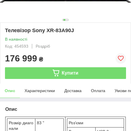
Телевізор Sony XR-83A90J
В наявності
Код: 454593
Роздріб
176 999
₴
Купити
Опис
Характеристики
Доставка
Оплата
Умови п
Опис
Розмір диаго
83 "
Роз'єми
нали