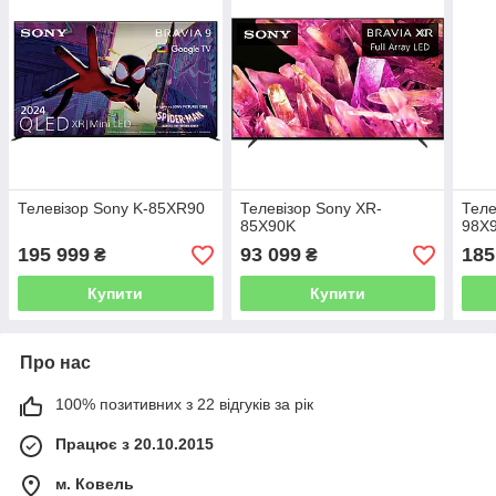
Телевізор Sony K-85XR90
Телевізор Sony XR-
Теле
85X90K
98X
195 999
93 099
185
₴
₴
Купити
Купити
Про нас
100% позитивних з 22 відгуків за рік
Працює з 20.10.2015
м. Ковель