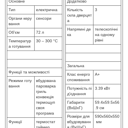
Основне
Додатково
Тип
електрична
Кількість
3
скла дверцят
Органи керу
сенсори
а
вання
Напрямні де
телескопічні
Об'єм
72 л
ка
на одному
рівні
Температур
30 – 300 °C
а готування
Загальна
Функції та можливості
Клас енерго
A+
споживання
Режими готу
вбудована
вання
пароварка
Потужність пі
3.39 кВт
гриль
д'єднання
конвекція
термощуп
Габарити
59.4x59.5x56
своя
(ВхШхГ)
.9 см
програма
Розміри для
590x560x550
Функції
термостат
вбудовуванн
мм
таймер
я (ВхШхГ)