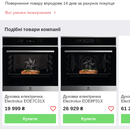
Повернення товару впродовж 14 днів за рахунок покупця
Всі умови повернення
Подібні товари компанії
Духовка електрична
Духовка електрична
Духо
Electrolux EOE7C31X
Electrolux EOE8P31X
Elec
19 999
26 929
61 
₴
₴
Купити
Купити