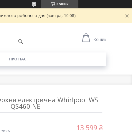
Кошик
ижчого робочого дня (завтра, 10.08).
8
Кошик
И
ПРО НАС
рхня електрична Whirlpool WS
QS460 NE
13 599 ₴
 2026