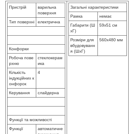
Пристрій
варильна
Загальні характеристики
поверхня
Рамка
немає
Тип поверхні
електрична
Габарити (Ш
59x51 см
хГ)
Розміри для
560x480 мм
вбудовуванн
Конфорки
я (ШхГ)
Робоча пове
стеклокерам
рхню
ика
Кількість
4
індукційних к
онфорок
Керування
слайдерна
Функції та можливості
Функції
автоматичне