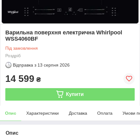
Варильна поверхня електрична Whirlpool
WSS4060BF
Під замовлення
Роздріб
Відправка з
13 серпня 2026
14 599
₴
Купити
Опис
Характеристики
Доставка
Оплата
Умови п
Опис