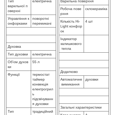
Тип
електрична
Варильна поверхня
варильної п
Робоча пове
склокераміка
оверхні
рхня
Управління к
поворотні
Кількість Hi-
4 шт
онфорками
перемикачі
Light конфор
ок
Індикатор
залишкового
Духовка
тепла
Тип духовки
електрична
Об'єм духов
55 л
ки
Додатково
Функції
термостат
таймер
Автоматичне
духовки
конвекція
вимикання
електрогрил
ь
підсвічуванн
я духовки
Загальні характеристики
Тип
традиційний
Клас енерго
A