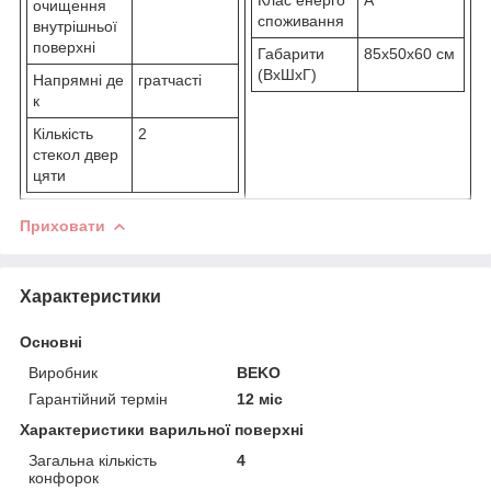
очищення
споживання
внутрішньої
поверхні
Габарити
85x50x60 см
(ВхШхГ)
Напрямні де
гратчасті
к
Кількість
2
стекол двер
цяти
Приховати
Характеристики
Основні
Виробник
BEKO
Гарантійний термін
12 міс
Характеристики варильної поверхні
Загальна кількість
4
конфорок