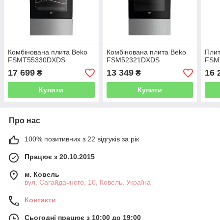
Комбінована плита Beko
Комбінована плита Beko
Плит
FSMT55330DXDS
FSM52321DXDS
FSM
17 699
13 349
16 
₴
₴
Купити
Купити
Про нас
100% позитивних з 22 відгуків за рік
Працює з 20.10.2015
м. Ковель
вул. Сагайдачного, 10, Ковель, Україна
Контакти
Сьогодні працює з 10:00 до 19:00