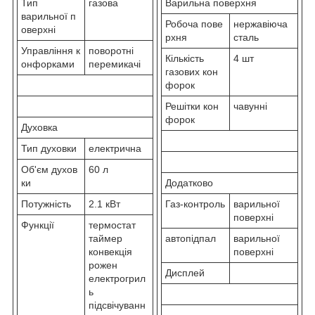
Тип
газова
Варильна поверхня
варильної п
Робоча пове
нержавіюча
оверхні
рхня
сталь
Управління к
поворотні
Кількість
4 шт
онфорками
перемикачі
газових кон
форок
Решітки кон
чавунні
форок
Духовка
Тип духовки
електрична
Об'єм духов
60 л
ки
Додатково
Потужність
2.1 кВт
Газ-контроль
варильної
поверхні
Функції
термостат
таймер
автопідпал
варильної
конвекція
поверхні
рожен
Дисплей
електрогрил
ь
підсвічуванн