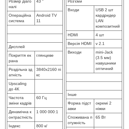
Розмір діаго
43 "
Роз'єми
налі
Входи
USB 2 шт
Операційна
Android TV
кардридер
система
11
LAN
композитний
HDMI
4 шт
Версія HDMI
v 2.1
Дисплей
Виходи
mini-Jack
Покриття ек
глянцеве
(3.5 мм)
рана
навушники
оптичний
Роздільна зд
3840x2160 пі
атність
кс
Upscaling
до 4K
Інше
Частота
60 Гц
зміни кадрів
Форма підст
окремі 2
авки
ніжки
Динамічна к
1 000 000:1
онтрастність
Споживана п
65 Вт
отужність
Індекс
800 к/