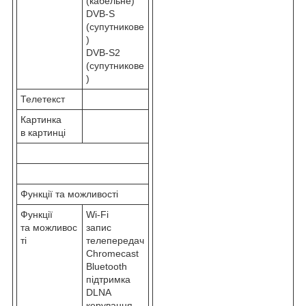
(кабельне)
DVB-S
(супутникове
)
DVB-S2
(супутникове
)
Телетекст
Картинка
в картинці
Функції та можливості
Функції
Wi-Fi
та можливос
запис
ті
телепередач
Chromecast
Bluetooth
підтримка
DLNA
керування