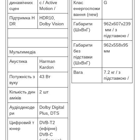
динамічних
с / Active
Клас
G
сцен
Motion /
енергоспожи
вання (new)
Підтримка H
HDR10,
DR
Dolby Vision
Габарити
962x607x239
(ШхВхГ)
мм / з
підставкою /
Габарити
962x558x95
без
мм
Мультимедіа
підставки
Акустика
Harman
(ШхВхГ)
Kardon
Вага
7.2 кг / з
Потужність з
43 Вт
підставкою /
вуку
Кількість дин
2 шт
аміків
Аудіодекоде
Dolby Digital
ри
Plus, DTS
Цифровий т
DVB-T2
юнер
(ефірне)
DVB-C