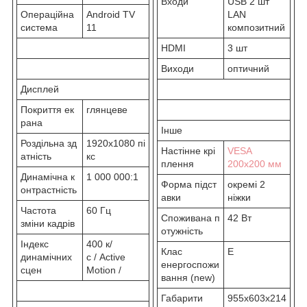
Входи
USB 2 шт
Операційна
Android TV
LAN
система
11
композитний
HDMI
3 шт
Виходи
оптичний
Дисплей
Покриття ек
глянцеве
рана
Інше
Роздільна зд
1920x1080 пі
Настінне крі
VESA
атність
кс
плення
200х200 мм
Динамічна к
1 000 000:1
Форма підст
окремі 2
онтрастність
авки
ніжки
Частота
60 Гц
Споживана п
42 Вт
зміни кадрів
отужність
Індекс
400 к/
Клас
E
динамічних
с / Active
енергоспожи
сцен
Motion /
вання (new)
Габарити
955x603x214