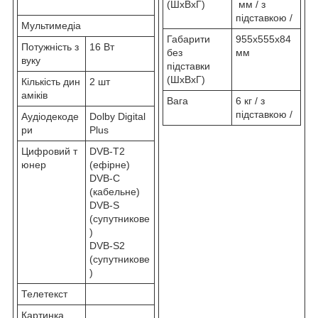
(ШхВхГ)
мм / з
підставкою /
Мультимедіа
Габарити
955x555x84
Потужність з
16 Вт
без
мм
вуку
підставки
(ШхВхГ)
Кількість дин
2 шт
аміків
Вага
6 кг / з
підставкою /
Аудіодекоде
Dolby Digital
ри
Plus
Цифровий т
DVB-T2
юнер
(ефірне)
DVB-C
(кабельне)
DVB-S
(супутникове
)
DVB-S2
(супутникове
)
Телетекст
Картинка