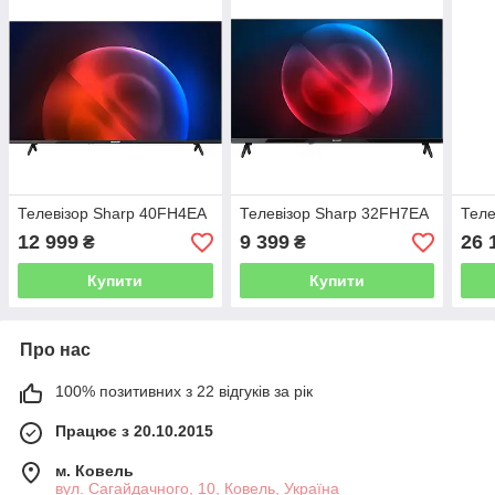
Телевізор Sharp 40FH4EA
Телевізор Sharp 32FH7EA
Теле
12 999
9 399
26 
₴
₴
Купити
Купити
Про нас
100% позитивних з 22 відгуків за рік
Працює з 20.10.2015
м. Ковель
вул. Сагайдачного, 10, Ковель, Україна