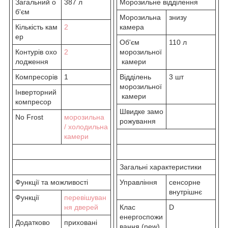
Загальний о
387 л
Морозильне відділення
б'єм
Морозильна
знизу
Кількість кам
2
камера
ер
Об'єм
110 л
Контурів охо
2
морозильної
лодження
камери
Компресорів
1
Відділень
3 шт
морозильної
Інверторний
камери
компресор
Швидке замо
No Frost
морозильна
рожування
/ холодильна
камери
Загальні характеристики
Функції та можливості
Управління
сенсорне
внутрішнє
Функції
перевішуван
ня дверей
Клас
D
енергоспожи
Додатково
приховані
вання (new)