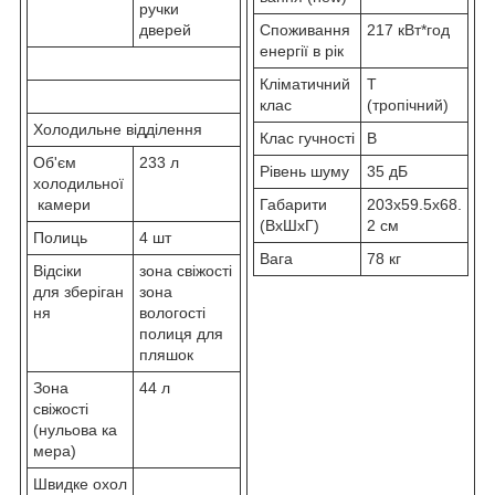
ручки
дверей
Споживання
217 кВт*год
енергії в рік
Кліматичний
T
клас
(тропічний)
Холодильне відділення
Клас гучності
B
Об'єм
233 л
Рівень шуму
35 дБ
холодильної
камери
Габарити
203x59.5x68.
(ВхШхГ)
2 см
Полиць
4 шт
Вага
78 кг
Відсіки
зона свіжості
для зберіган
зона
ня
вологості
полиця для
пляшок
Зона
44 л
свіжості
(нульова ка
мера)
Швидке охол