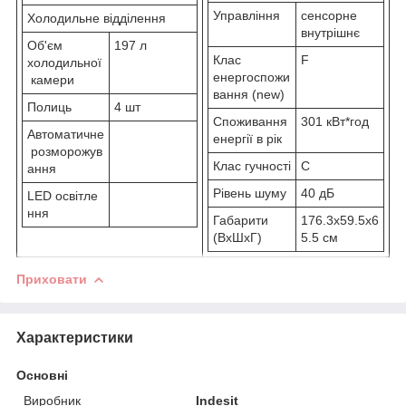
Управління
сенсорне
Холодильне відділення
внутрішнє
Об'єм
197 л
Клас
F
холодильної
енергоспожи
камери
вання (new)
Полиць
4 шт
Споживання
301 кВт*год
Автоматичне
енергії в рік
розморожув
Клас гучності
C
ання
Рівень шуму
40 дБ
LED освітле
ння
Габарити
176.3x59.5x6
(ВхШхГ)
5.5 см
Приховати
Характеристики
Основні
Виробник
Indesit