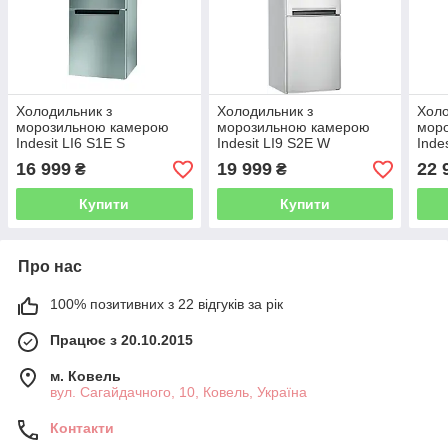
Холодильник з
Холодильник з
Холо
морозильною камерою
морозильною камерою
мор
Indesit LI6 S1E S
Indesit LI9 S2E W
Inde
16 999
19 999
22 
₴
₴
Купити
Купити
Про нас
100% позитивних з 22 відгуків за рік
Працює з 20.10.2015
м. Ковель
вул. Сагайдачного, 10, Ковель, Україна
Контакти