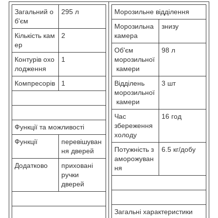
Загальний о
295 л
Морозильне відділення
б'єм
Морозильна
знизу
Кількість кам
2
камера
ер
Об'єм
98 л
Контурів охо
1
морозильної
лодження
камери
Компресорів
1
Відділень
3 шт
морозильної
камери
Час
16 год
збереження
Функції та можливості
холоду
Функції
перевішуван
Потужність з
6.5 кг/добу
ня дверей
аморожуван
Додатково
приховані
ня
ручки
дверей
Загальні характеристики