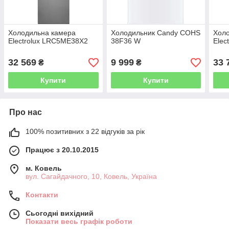
Холодильна камера
Холодильник Candy COHS
Хол
Electrolux LRC5ME38X2
38F36 W
Elec
32 569
9 999
33 
₴
₴
Купити
Купити
Про нас
100% позитивних з 22 відгуків за рік
Працює з 20.10.2015
м. Ковель
вул. Сагайдачного, 10, Ковель, Україна
Контакти
Сьогодні вихідний
Показати весь графік роботи