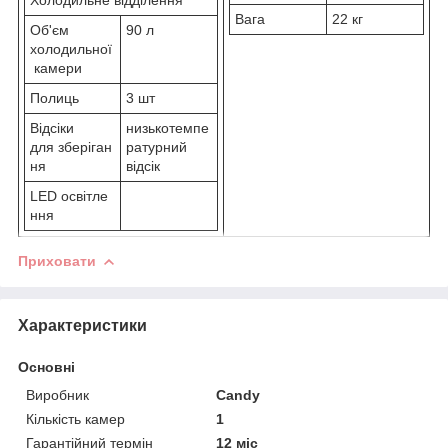
Вага
22 кг
Об'єм
90 л
холодильної
камери
Полиць
3 шт
Відсіки
низькотемпе
для зберіган
ратурний
ня
відсік
LED освітле
ння
Приховати
Характеристики
Основні
Виробник
Candy
Кількість камер
1
Гарантійний термін
12 міс