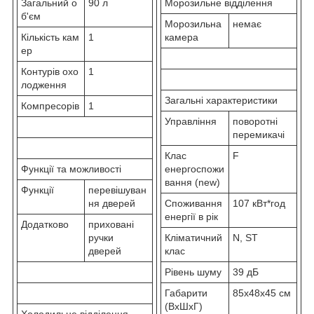
Загальний о
90 л
Морозильне відділення
б'єм
Морозильна
немає
Кількість кам
1
камера
ер
Контурів охо
1
лодження
Загальні характеристики
Компресорів
1
Управління
поворотні
перемикачі
Клас
F
Функції та можливості
енергоспожи
вання (new)
Функції
перевішуван
ня дверей
Споживання
107 кВт*год
енергії в рік
Додатково
приховані
ручки
Кліматичний
N, ST
дверей
клас
Рівень шуму
39 дБ
Габарити
85x48x45 см
(ВхШхГ)
Холодильне відділення