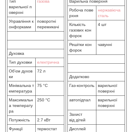
Тип
газова
Варильна поверхня
варильної п
Робоча пове
нержавіюча
оверхні
рхня
сталь
Управління к
поворотні
Кількість
4 шт
онфорками
перемикачі
газових кон
форок
Решітки кон
чавунні
форок
Духовка
Тип духовки
електрична
Об'єм духов
72 л
ки
Додатково
Мінімальна т
75 °C
Газ-контроль
варильної
емпература
поверхні
Максимальн
250 °C
автопідпал
варильної
а температу
поверхні
ра
Захист
Потужність
2.7 кВт
від дітей
Функції
термостат
Дисплей