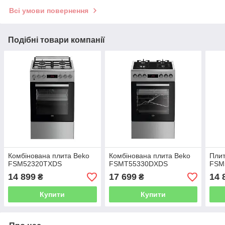
Всі умови повернення
Подібні товари компанії
Комбінована плита Beko
Комбінована плита Beko
Плит
FSM52320TXDS
FSMT55330DXDS
FSM
14 899
17 699
14 
₴
₴
Купити
Купити