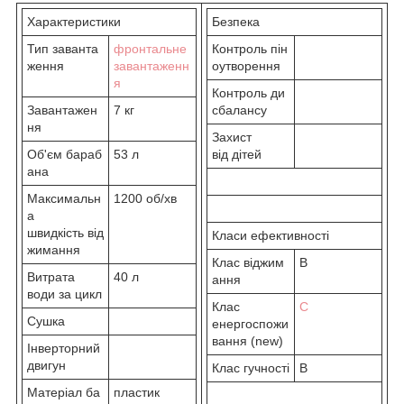
Характеристики
Безпека
Тип заванта
фронтальне
Контроль пін
ження
завантаженн
оутворення
я
Контроль ди
Завантажен
7 кг
сбалансу
ня
Захист
Об'єм бараб
53 л
від дітей
ана
Максимальн
1200 об/хв
а
швидкість від
Класи ефективності
жимання
Клас віджим
B
Витрата
40 л
ання
води за цикл
Клас
C
Сушка
енергоспожи
вання (new)
Інверторний
двигун
Клас гучності
B
Матеріал ба
пластик