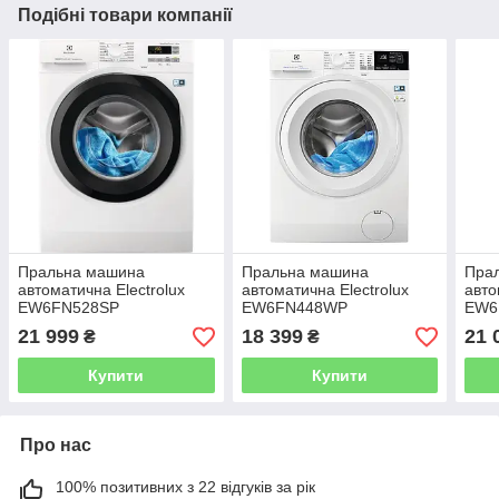
Подібні товари компанії
Пральна машина
Пральна машина
Пра
автоматична Electrolux
автоматична Electrolux
авто
EW6FN528SP
EW6FN448WP
EW6
21 999
18 399
21 
₴
₴
Купити
Купити
Про нас
100% позитивних з 22 відгуків за рік