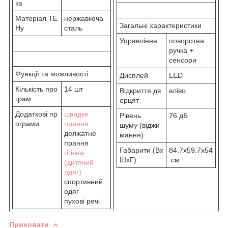
ка
Матеріал ТЕ
нержавіюча
Загальні характеристики
Ну
сталь
Управління
поворотна
ручка +
сенсори
Функції та можливості
Дисплей
LED
Кількість про
14 шт
Відкриття дв
вліво
грам
ерцят
Додаткові пр
швидке
Рівень
76 дБ
ограми
прання
шуму (віджи
делікатне
мання)
прання
Габарити (Вх
84.7x59.7x54
гігієна
ШхГ)
см
(дитячий
одяг)
спортивний
одяг
пухові речі
Приховати