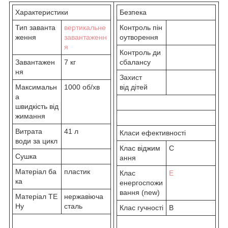
Характеристики
Безпека
Тип заванта
вертикальне
Контроль пін
ження
завантаженн
оутворення
я
Контроль ди
Завантажен
7 кг
сбалансу
ня
Захист
Максимальн
1000 об/хв
від дітей
а
швидкість від
жимання
Витрата
41 л
Класи ефективності
води за цикл
Клас віджим
C
Сушка
ання
Матеріал ба
пластик
Клас
E
ка
енергоспожи
вання (new)
Матеріал ТЕ
нержавіюча
Ну
сталь
Клас гучності
B