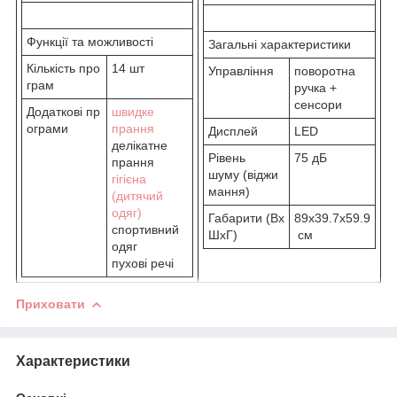
Функції та можливості
Загальні характеристики
Кількість про
14 шт
Управління
поворотна
грам
ручка +
сенсори
Додаткові пр
швидке
ограми
прання
Дисплей
LED
делікатне
Рівень
75 дБ
прання
шуму (віджи
гігієна
мання)
(дитячий
одяг)
Габарити (Вх
89x39.7x59.9
спортивний
ШхГ)
см
одяг
пухові речі
Приховати
Характеристики