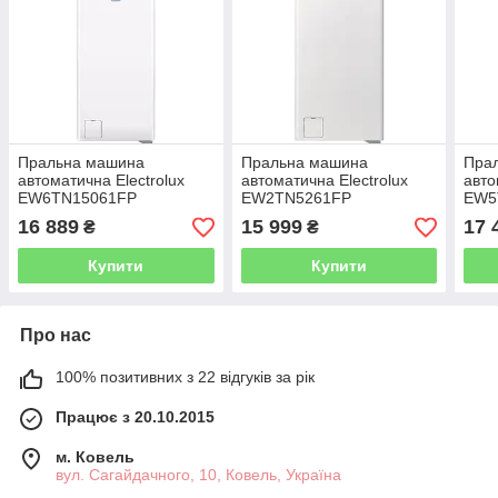
Пральна машина
Пральна машина
Пра
автоматична Electrolux
автоматична Electrolux
авто
EW6TN15061FP
EW2TN5261FP
EW5
16 889
15 999
17 
₴
₴
Купити
Купити
Про нас
100% позитивних з 22 відгуків за рік
Працює з 20.10.2015
м. Ковель
вул. Сагайдачного, 10, Ковель, Україна