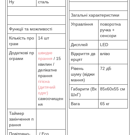
Ну
сталь
Загальні характеристики
Управління
поворотна
Функції та можливості
ручка +
сенсори
Кількість про
14 шт
грам
Дисплей
LED
Додаткові пр
швидке
Відкриття дв
вліво
ограми
прання
/ 15
ерцят
хвилин /
Рівень
72 дБ
делікатне
шуму (віджи
прання
мання)
гігієна
(дитячий
Габарити (Вх
85x60x55 см
одяг)
ШхГ)
самоочищен
Вага
65 кг
ня
Таймер
закінчення п
рання
Повітряно-
/ Eco