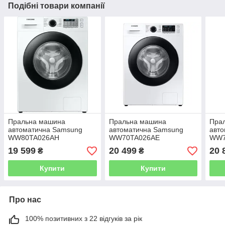
Подібні товари компанії
Пральна машина
Пральна машина
Пра
автоматична Samsung
автоматична Samsung
авт
WW80TA026AH
WW70TA026AE
WW7
19 599
20 499
20 
₴
₴
Купити
Купити
Про нас
100% позитивних з 22 відгуків за рік