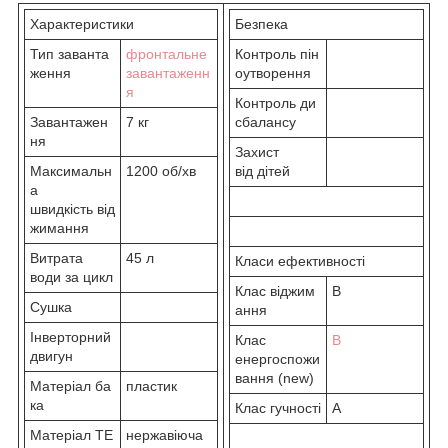
Характеристики
Безпека
Тип заванта
фронтальне
Контроль пін
ження
завантаженн
оутворення
я
Контроль ди
Завантажен
7 кг
сбалансу
ня
Захист
Максимальн
1200 об/хв
від дітей
а
швидкість від
жимання
Витрата
45 л
Класи ефективності
води за цикл
Клас віджим
B
Сушка
ання
Інверторний
Клас
B
двигун
енергоспожи
вання (new)
Матеріал ба
пластик
ка
Клас гучності
A
Матеріал ТЕ
нержавіюча