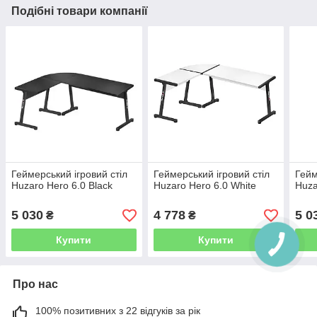
Подібні товари компанії
Геймерський ігровий стіл
Геймерський ігровий стіл
Гейм
Huzaro Hero 6.0 Black
Huzaro Hero 6.0 White
Huza
5 030
4 778
5 0
₴
₴
Купити
Купити
Про нас
100% позитивних з 22 відгуків за рік