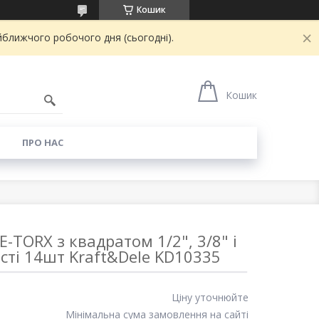
Кошик
йближчого робочого дня (сьогодні).
8
Кошик
И
ПРО НАС
E-TORX з квадратом 1/2", 3/8" і
ості 14шт Kraft&Dele KD10335
Ціну уточнюйте
Мінімальна сума замовлення на сайті