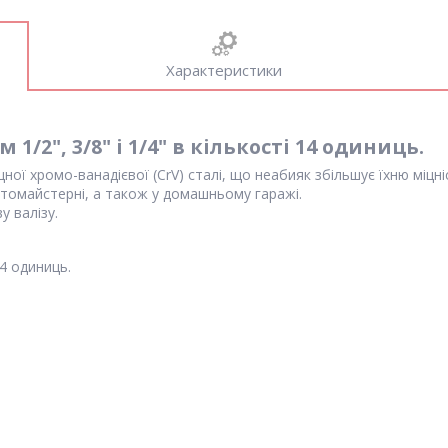
Характеристики
1/2", 3/8" і 1/4" в кількості 14 одиниць.
ої хромо-ванадієвої (CrV) сталі, що неабияк збільшує їхню міцніс
автомайстерні, а також у домашньому гаражі.
у валізу.
4 одиниць.