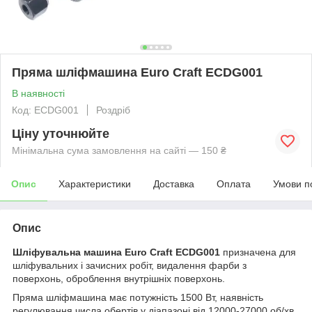
Пряма шліфмашина Euro Craft ECDG001
В наявності
Код: ECDG001
Роздріб
Ціну уточнюйте
Мінімальна сума замовлення на сайті — 150 ₴
Опис
Характеристики
Доставка
Оплата
Умови п
Опис
Шліфувальна машина Euro Craft
ECDG001
призначена для
шліфувальних і зачисних робіт, видалення фарби з
поверхонь, оброблення внутрішніх поверхонь.
Пряма шліфмашина має потужність 1500 Вт, наявність
регулювання числа обертів у діапазоні від 12000-27000 об/хв