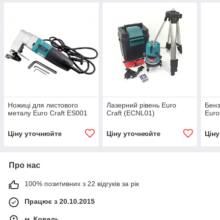
Ножиці для листового
Лазерний рівень Euro
Бенз
металу Euro Craft ES001
Craft (ECNL01)
Euro
Ціну уточнюйте
Ціну уточнюйте
Цін
Про нас
100% позитивних з 22 відгуків за рік
Працює з 20.10.2015
м. Ковель