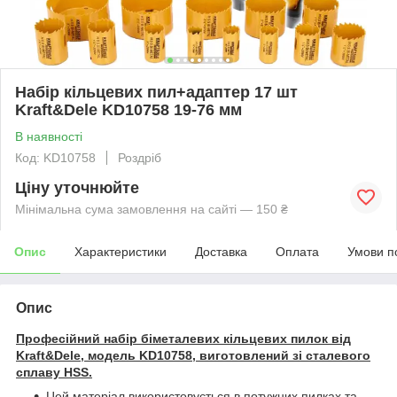
Набір кільцевих пил+адаптер 17 шт
Kraft&Dele KD10758 19-76 мм
В наявності
Код: KD10758
Роздріб
Ціну уточнюйте
Мінімальна сума замовлення на сайті — 150 ₴
Опис
Характеристики
Доставка
Оплата
Умови п
Опис
Професійний набір біметалевих кільцевих пилок від
Kraft&Dele, модель KD10758, виготовлений зі сталевого
сплаву HSS.
Цей матеріал використовується в потужних пилках та