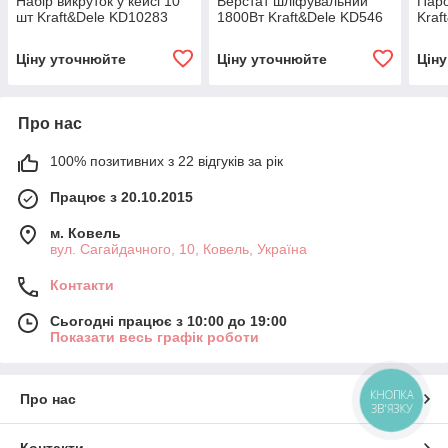
Набір викруток у кейсі 10
Верстат шліфувальний
Паро
шт Kraft&Dele KD10283
1800Вт Kraft&Dele KD546
Kraf
Ціну уточнюйте
Ціну уточнюйте
Цін
Про нас
100% позитивних з 22 відгуків за рік
Працює з 20.10.2015
м. Ковель
вул. Сагайдачного, 10, Ковель, Україна
Контакти
Сьогодні працює з 10:00 до 19:00
Показати весь графік роботи
КНОПКА
Про нас
ЗВ'ЯЗКУ