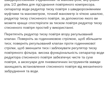
різь 1/2 дюйма для під'єднання повітряного компресора.
сепаратор води редуктор тиску повітря з швидкорознімними
муфтами та манометром, точний манометр із чіткою шкалою,
редуктор тиску стисненого повітря, за допомогою якого ви
можете краще спостерігати за тиском повітря.редуктор тиску
стисненого повітря простий у використанні.
Перетягніть редуктор тиску повітря вгору регульований
клапан. Поверніть за годинниковою стрілкою, щоб збільшити
тиск; поверніть регульований клапан проти годинникової
стрілки, щоб зменшити тиск і заблокувати регулятор тиску
повітряного фільтра. висока функціональність сепаратор води
редуктора стисненого повітря забезпечує чисте та сухе
повітря, а аксесуари для пневматичних інструментів завжди
захищають встановлення стисненого повітря від механічного
забруднення та води.