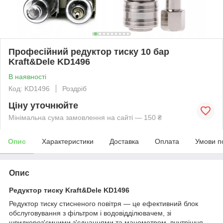
Професійний редуктор тиску 10 бар
Kraft&Dele KD1496
В наявності
Код: KD1496
Роздріб
Ціну уточнюйте
Мінімальна сума замовлення на сайті — 150 ₴
Опис
Характеристики
Доставка
Оплата
Умови п
Опис
Редуктор тиску Kraft&Dele KD1496
Редуктор тиску стисненого повітря — це ефективний блок
обслуговування з фільтром і водовідділювачем, зі
швидкороз'ємними з'єднаннями та манометром, внутрішня