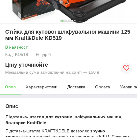
Стійка для кутової шліфувальної машини 125
мм Kraft&Dele KD519
В наявності
Код: KD519
Роздріб
Ціну уточнюйте
Мінімальна сума замовлення на сайті — 150 ₴
Опис
Характеристики
Доставка
Оплата
Умови п
Опис
Підставка-штатив для кутових шліфувальних машин,
болгарки KraftDele
Підставка-штатив KRAFT&DELE дозволяє
зручно і
точно
різати металеві елементи з допомогою КШМ. Підходить