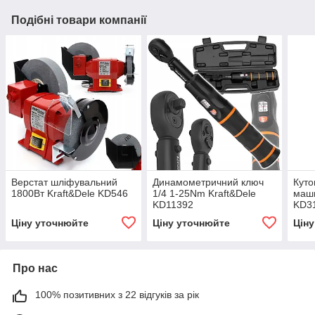
Подібні товари компанії
Верстат шліфувальний
Динамометричний ключ
Куто
1800Вт Kraft&Dele KD546
1/4 1-25Nm Kraft&Dele
маш
KD11392
KD31
Ціну уточнюйте
Ціну уточнюйте
Цін
Про нас
100% позитивних з 22 відгуків за рік