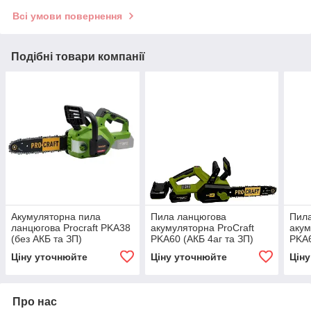
Всі умови повернення
Подібні товари компанії
Акумуляторна пила
Пила ланцюгова
Пил
ланцюгова Procraft PKA38
акумуляторна ProCraft
акум
(без АКБ та ЗП)
PKA60 (АКБ 4аг та ЗП)
PKA6
безщіткова
Ціну уточнюйте
Ціну уточнюйте
Цін
Про нас