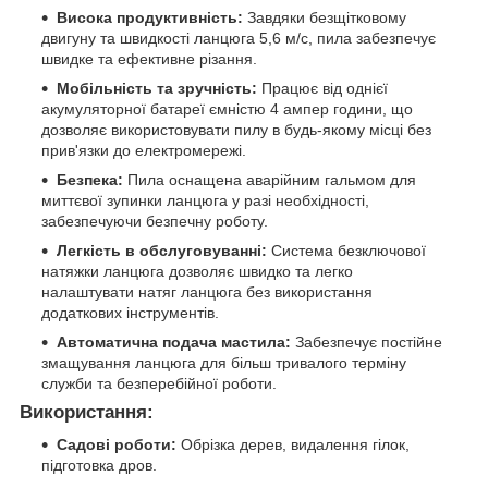
Висока продуктивність:
Завдяки безщітковому
двигуну та швидкості ланцюга 5,6 м/с, пила забезпечує
швидке та ефективне різання.
Мобільність та зручність:
Працює від однієї
акумуляторної батареї ємністю 4 ампер години, що
дозволяє використовувати пилу в будь-якому місці без
прив'язки до електромережі.
Безпека:
Пила оснащена аварійним гальмом для
миттєвої зупинки ланцюга у разі необхідності,
забезпечуючи безпечну роботу.
Легкість в обслуговуванні:
Система безключової
натяжки ланцюга дозволяє швидко та легко
налаштувати натяг ланцюга без використання
додаткових інструментів.
Автоматична подача мастила:
Забезпечує постійне
змащування ланцюга для більш тривалого терміну
служби та безперебійної роботи.
Використання:
Садові роботи:
Обрізка дерев, видалення гілок,
підготовка дров.