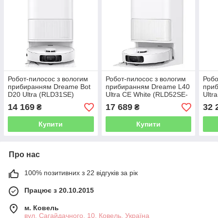
Робот-пилосос з вологим
Робот-пилосос з вологим
Робо
прибиранням Dreame Bot
прибиранням Dreame L40
при
D20 Ultra (RLD31SE)
Ultra CE White (RLD52SE-
Ultr
Wh)
BL)
14 169
17 689
32 
₴
₴
Купити
Купити
Про нас
100% позитивних з 22 відгуків за рік
Працює з 20.10.2015
м. Ковель
вул. Сагайдачного, 10, Ковель, Україна