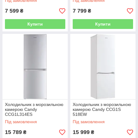
Під замовлення
Під замовлення
7 599
7 799
₴
₴
Купити
Купити
Холодильник з морозильною
Холодильник з морозильною
камерою Candy
камерою Candy CCG1S
CCG1L314ES
518EW
Під замовлення
Під замовлення
15 789
15 999
₴
₴